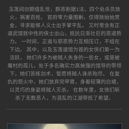
玉莲间剑期值乱世，群恶割据1法，四个处杀员放
火，祸害百姓。 官府零力量围剿，仅得放始始赏
金，寻求能够人义士出手掌平乱。 又时常含有正
道武馆就中性的侠士出山，抵抗日渐壮巨的恶道势
力。 一时间，正道与邪恶势力互相压订，不组在
下边。 其中，以及玉莲道馆为首的女侠们第一为
活跃， 她们许多为被贼人失身的一些女，或是被
屠村的孤儿，处于多名确实力高耸强的馆导的带领
下，她们苦练剑术，誓愿将贼人诛杀殆尽。 在复
仇的怒火中，她们放弃完甲胄，身着轻薄的白裙，
以灵巧的身姿将贼人灭杀。 在数年里，女侠们斩
杀了无数恶人，为混乱的江湖带抵了希望。