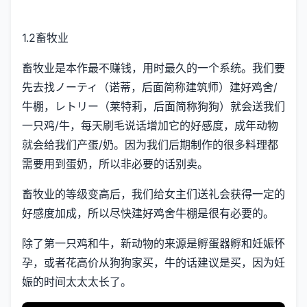
1.2畜牧业
畜牧业是本作最不赚钱，用时最久的一个系统。我们要
先去找ノーティ（诺蒂，后面简称建筑师）建好鸡舍/
牛棚，レトリー（莱特莉，后面简称狗狗）就会送我们
一只鸡/牛，每天刷毛说话增加它的好感度，成年动物
就会给我们产蛋/奶。因为我们后期制作的很多料理都
需要用到蛋奶，所以非必要的话别卖。
畜牧业的等级变高后，我们给女主们送礼会获得一定的
好感度加成，所以尽快建好鸡舍牛棚是很有必要的。
除了第一只鸡和牛，新动物的来源是孵蛋器孵和妊娠怀
孕，或者花高价从狗狗家买，牛的话建议是买，因为妊
娠的时间太太太长了。