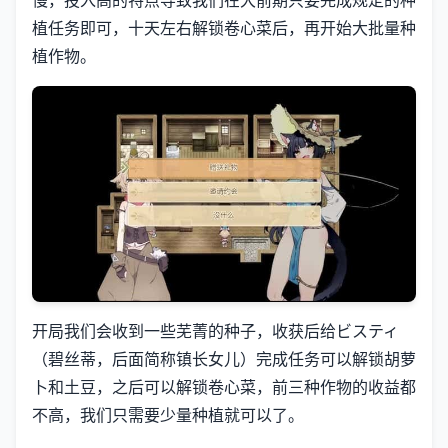
慢，投入高的特点导致我们在大前期只要完成规定的种
植任务即可，十天左右解锁卷心菜后，再开始大批量种
植作物。
开局我们会收到一些芜菁的种子，收获后给ビスティ
（碧丝蒂，后面简称镇长女儿）完成任务可以解锁胡萝
卜和土豆，之后可以解锁卷心菜，前三种作物的收益都
不高，我们只需要少量种植就可以了。