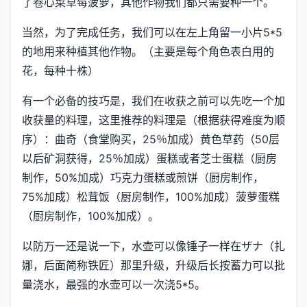
了卷心菜草莓菠萝，其他作物我们都只需要种一个。
当然，为了完成任务，我们可以在左上角留一小片5*5
的地用来种植其他作物。（主要是每个角色表白用的
花，每种十株）
有一个必备的技巧是，我们在收获之前可以先吃一个加
收获量的料理，这里推荐的料理是（根据获得难度为顺
序）：曲奇（食堂购买，25％加成）黄色草药（50层
以后矿洞获得，25％加成）蛋糕或者芝士蛋糕（厨房
制作，50%加成）巧克力蛋糕或煎饼（厨房制作，
75%加成）松茸饭（厨房制作，100%加成）菠萝蛋糕
（厨房制作，100%加成）。
以防万一还是说一下，水壶可以像锤子一样在ザナ（扎
娜，后面简称铁匠）那里升级，升级后长按蓄力可以批
量浇水，最强的水壶可以一次浇5*5。