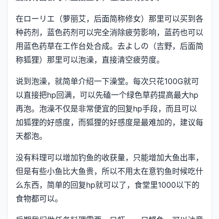
在ローリエ（萝丽艾，后面简称修女）那里可以买到各
种药剂，蓝色药剂可以完全消除疲劳影响，蓝药也可以
用蓝色药草在工作台处合成。去よしの（吉野，后面简
称狐狸）那里可以泡澡，直接清空疲劳度。
说到泡澡，就简单介绍一下澡堂。每次只花100G就可
以直接把hp回满，可以先磕一个绿色草药提高最大hp
再泡。泡澡不仅是非常便宜的回复hp手段，而且可以
加狐狸的好感度，而狐狸的好感度是最难加的，建议每
天都泡。
没有料理可以增加钓鱼的收获量，只能增加大鱼出率，
但是有些小鱼比大鱼贵，所以不用太在意钓鱼时候吃什
么东西，简单的回复hp就可以了，食堂里1000以下的
食物都可以。