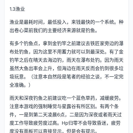
1.3渔业
渔业是最耗时间，最低投入，来钱最快的一个系统。种
出卷心菜前我们的主要经济来源就是钓鱼。
有多个钓鱼点，拿到金钓竿之前建议去铁匠家旁边的瀑
布处钓鱼，因为这里不用蓄力就可以到最深处。有了金
钓竿之后在晴天去海边钓，雨天在瀑布处钓。因为雨天
虽然大鱼出率会上升，但海边在雨天反而会钓到很多垃
圾玩意。（注意本自然段是笔者的经验之谈，不一定完
全准确。）
雨天和深夜钓鱼之前建议吃一个蓝色草药，减缓疲劳。
注意本游戏的强制睡觉与星露谷有所区别。有两个条
件，一是到第二天凌晨6点，二是因为深夜或者雨天过
度工作导致疲劳度过高。Hp归零不会导致昏迷，疲劳
度没有面板可以直接显示，但是会有提示。