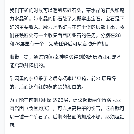
我们下矿的时候可以遇到基础石头，带水晶的石头和魔
力水晶矿。带水晶的矿石敲了大概率出宝石，宝石是下
矿的主要收入。魔力水晶矿只在整十倍的层数里出。我
们在铁匠处有一个收集西西历亚石的任务，分别在26
和76层里有一个，完成任务后可以启动升降机。
顺带一提，通过钓鱼/女神购买得到的历历西亚石是不
能启动升降机的。
矿洞里的杂草采了之后有概率出草药，前25层是绿
的，后面还有红的黄的黑的和白的。
为了能在前期顺利到达26层，建议携带两个博洛尼亚
肉酱面（食堂购买），可以提高锤子的伤害，这样就可
以一锤一个矿石了。后期肉酱面的加成不够，必须嗑红
药。