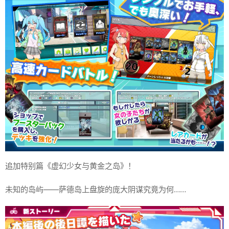
追加特别篇《虚幻少女与黄金之岛》！
未知的岛屿——萨德岛上盘旋的庞大阴谋究竟为何……