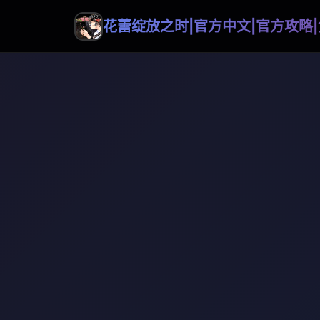
花蕾绽放之时|官方中文|官方攻略