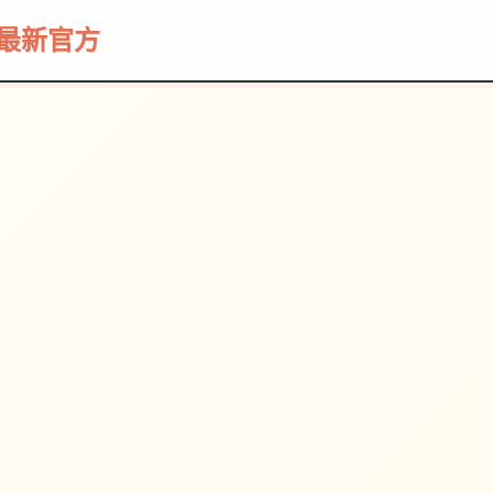
|最新官方