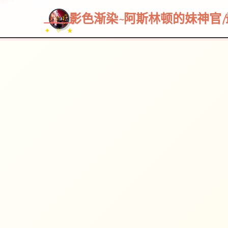
影色渐染~阿斯林顿的妹神官
✦ ✧ ★