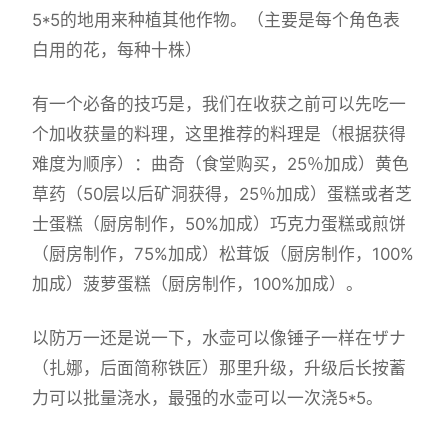
5*5的地用来种植其他作物。（主要是每个角色表
白用的花，每种十株）
有一个必备的技巧是，我们在收获之前可以先吃一
个加收获量的料理，这里推荐的料理是（根据获得
难度为顺序）：曲奇（食堂购买，25％加成）黄色
草药（50层以后矿洞获得，25％加成）蛋糕或者芝
士蛋糕（厨房制作，50%加成）巧克力蛋糕或煎饼
（厨房制作，75%加成）松茸饭（厨房制作，100%
加成）菠萝蛋糕（厨房制作，100%加成）。
以防万一还是说一下，水壶可以像锤子一样在ザナ
（扎娜，后面简称铁匠）那里升级，升级后长按蓄
力可以批量浇水，最强的水壶可以一次浇5*5。