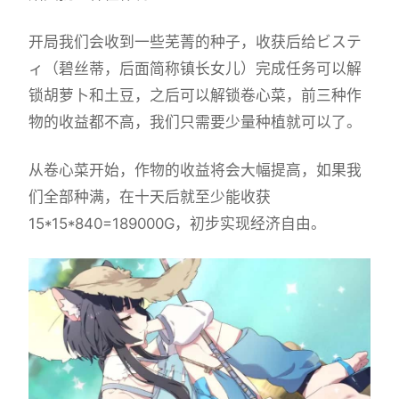
开局我们会收到一些芜菁的种子，收获后给ビステ
ィ（碧丝蒂，后面简称镇长女儿）完成任务可以解
锁胡萝卜和土豆，之后可以解锁卷心菜，前三种作
物的收益都不高，我们只需要少量种植就可以了。
从卷心菜开始，作物的收益将会大幅提高，如果我
们全部种满，在十天后就至少能收获
15*15*840=189000G，初步实现经济自由。