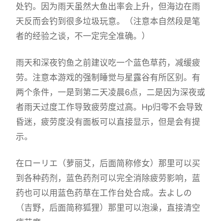
处钓。因为雨天虽然大鱼出率会上升，但海边在雨
天反而会钓到很多垃圾玩意。（注意本自然段是笔
者的经验之谈，不一定完全准确。）
雨天和深夜钓鱼之前建议吃一个蓝色草药，减缓疲
劳。注意本游戏的强制睡觉与星露谷有所区别。有
两个条件，一是到第二天凌晨6点，二是因为深夜或
者雨天过度工作导致疲劳度过高。Hp归零不会导致
昏迷，疲劳度没有面板可以直接显示，但是会有提
示。
在ローリエ（萝丽艾，后面简称修女）那里可以买
到各种药剂，蓝色药剂可以完全消除疲劳影响，蓝
药也可以用蓝色药草在工作台处合成。去よしの
（吉野，后面简称狐狸）那里可以泡澡，直接清空