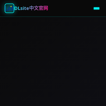
DLsite中文官网