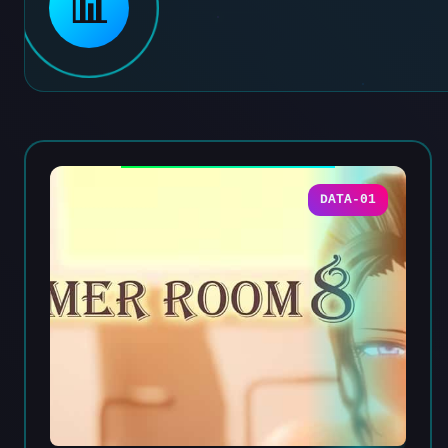
📊
DATA-01