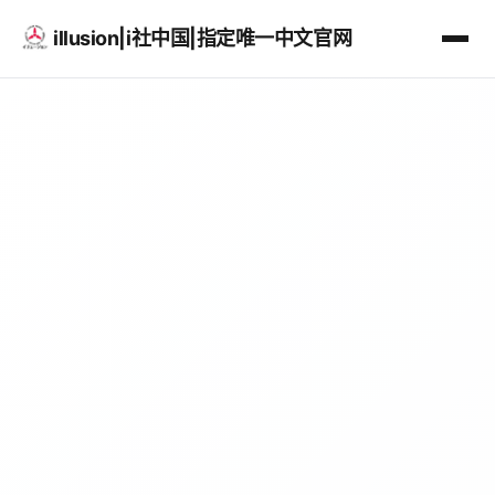
illusion|i社中国|指定唯一中文官网