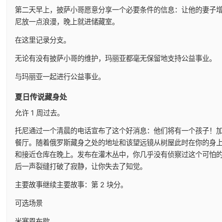
第二天早上，披萨小哥愿意分享一个必要条件的信息：让他的妻子
尼放一点浪漫，晚上就进储藏室。
在这里记录分支。
无论有没有披萨小哥的维护，玛丽亚都毫无保留地支持公益事业。
与玛丽亚一起进行公益事业。
夏日传说藏身处
允许 1 周过去。
托尼通过一个清晨的电话宣布了这个好消息：他们将有一个孩子！
餐厅。随着俄罗斯藏身之处的地址和该望远镜从树屋此时在你的身
和接近仓库在晚上。发布在灌木丛中，你几乎没有侦察过这个可怕
后一声裂缝打破了寂静，让你失去了知觉。
主要故事继续主要故事：第 2 块分。
可选场景
米塞恩布歇