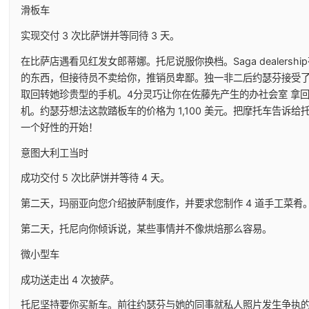
滑板车
实现交付 3 次比萨饼并等同待 3 天。
在比萨店遇看见红发女郎蒂娜。托尼说服你换档。Saga dealershi
的东西，但接待员不卖给你，推销员卑鄙。独一非二后约瑟芬接受
取回转她珍贵型的手机。4分灵巧让你在佐藤先产生的办社会室 拿
机。约瑟芬想法这款踏板车的价格为 1,100 美元。把摩托车告诉给
一个好性的开始！
意图大利工当时
成功交付 5 次比萨饼并等待 4 天。
第二天，玛丽亚向您介绍披萨制度作，并要求您制作 4 道手工菜肴
第二天，托尼向你倾诉说，某些事情并不像烘焙那么容易。
微小型车
成功送走出 4 次披萨。
托尼坚持要你买新车。前往约瑟芬与她的同事就私人照片发生争执