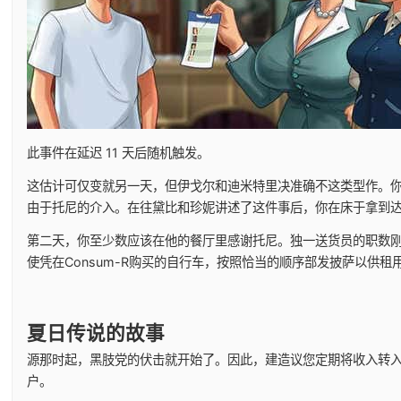
此事件在延迟 11 天后随机触发。
这估计可仅变就另一天，但伊戈尔和迪米特里决准确不这类型作。
由于托尼的介入。在往黛比和珍妮讲述了这件事后，你在床于拿到
第二天，你至少数应该在他的餐厅里感谢托尼。独一送货员的职数
使凭在Consum-R购买的自行车，按照恰当的顺序部发披萨以供租
夏日传说的故事
源那时起，黑肢党的伏击就开始了。因此，建造议您定期将收入转
户。