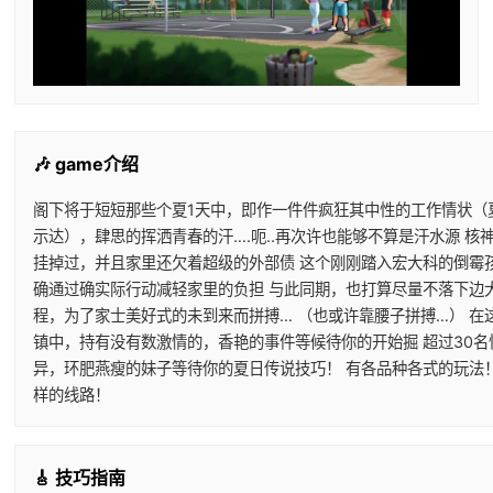
🎶 game介绍
阁下将于短短那些个夏1天中，即作一件件疯狂其中性的工作情状（
示达），肆思的挥洒青春的汗….呃..再次许也能够不算是汗水源 核
挂掉过，并且家里还欠着超级的外部债 这个刚刚踏入宏大科的倒霉
确通过确实际行动减轻家里的负担 与此同期，也打算尽量不落下边
程，为了家士美好式的未到来而拼搏… （也或许靠腰子拼搏…） 在
镇中，持有没有数激情的，香艳的事件等候待你的开始掘 超过30名
异，环肥燕瘦的妹子等待你的夏日传说技巧！ 有各品种各式的玩法
样的线路！
🎸 技巧指南