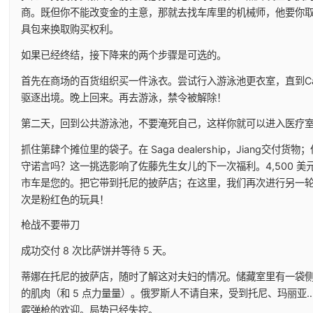
商。既但你不能改变金的主意，那就去找车库里的机械师，他要你
具包来换取购买权利。
如果已经终结，接下降来的两个步骤是可选的。
首先在商场的百货组织买一件泳衣。尝试行入游泳池更衣室，直到Cas
驱逐出境。晚上回来。再去游泳，禁令被解除！
第二天，回到公共游泳池，不要淹死自己，这样你就可以进入医疗
抓住第肆个摊位里的袋子。在 Saga dealership，Jiang交付货物
守诺言吗？这一挑选影响了佐藤先生女儿的下一次福利。4,500 美
市车是您的。把它带到托尼的披萨店；在这里，我们再次进行另一
次是粉红色的玩具！
枪战不要带刀
成功交付 8 次比萨饼并等待 5 天。
蒂娜在托尼的披萨店，随时了解这对夫妇的情况。储藏室里有一袋
的肌肉（和 5 点力量量）。俄罗斯人不请自来，受到托尼、玛丽亚
霰弹枪的欢迎。局势已经失控。