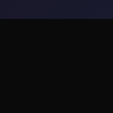
🎷 galGame介绍
游戏特色
影色渐染galGame介绍：為了拯救被魔族血脈詛咒