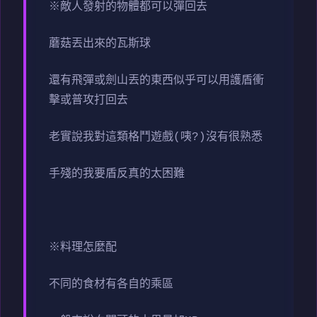
※敵人發射的物體都可以彈回去
蘑菇丟出來的瓦斯球
還有飛彈或劍山丟的東西似乎可以用護盾衝
擊或普攻打回去
老實說我對這類格鬥遊戲(咦?)沒有很熟悉
手殘的我要盾反真的太困難
※料理怎麼配
不同的食材有各自的乘區