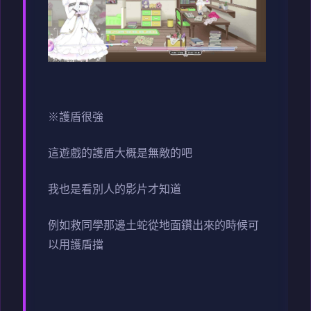
※護盾很強
這遊戲的護盾大概是無敵的吧
我也是看別人的影片才知道
例如救同學那邊土蛇從地面鑽出來的時候可
以用護盾擋