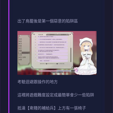
出了鳥籠後是第一個惡意的陷阱區
考驗迴避跟操作的地方
這裡將遊戲難度設定成最簡單會少一些陷阱
抵達【卑賤的補給兵】上方有一張椅子