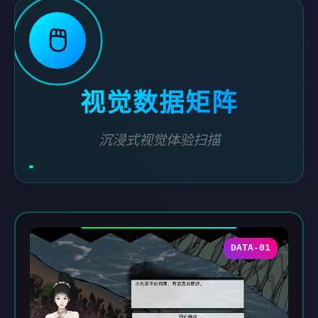
🖱️
视觉数据矩阵
沉浸式视觉体验扫描
DATA-01