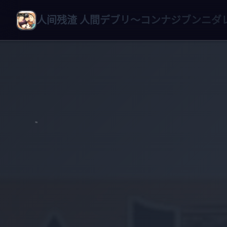
人间残渣 人間デブリ～コンナジブンニダ