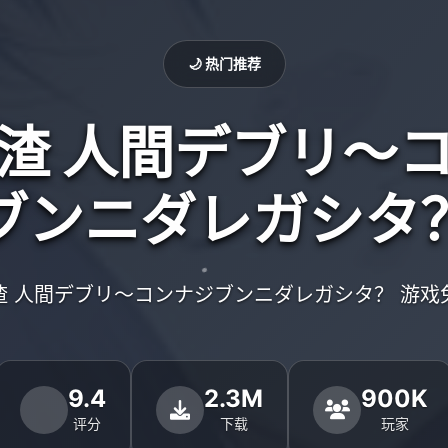
🌙 热门推荐
渣 人間デブリ～
ブンニダレガシタ
渣 人間デブリ～コンナジブンニダレガシタ？ 游戏
9.4
2.3M
900K
评分
下载
玩家