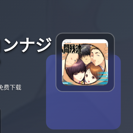
コンナジ
？
免费下载