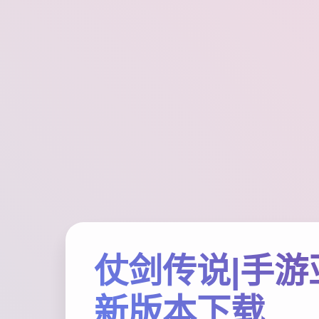
仗剑传说|手游
新版本下载